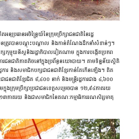
រធានអចិន្ត្រៃយ៍នៃក្រុមប្រឹក្សាជនជាតិនៃរដ្ឋ
ច្រើនត្រូវបានបណ្តុះបណ្តាល និងកាន់តំណែងដឹកនាំសំខាន់ៗ។
្សកុម្មុយនីស្តនិងរដ្ឋាភិបាលវៀតណាម ក្នុងការបង្កើតប្រភព
ដ្ឋការជនជាតិភាគតិចនៅក្នុងប្រព័ន្ធនយោបាយ។ តាមទិន្នន័យស្ថិតិ
ីរដ្ឋការ និងសមាជិកបក្សជាជនជាតិខ្មែរកាន់តែកើនឡើង។ គិត
ជនជាតិខ្មែរជិត ៨,៤០០ នាក់ និងមន្ត្រីរដ្ឋការជាង ៤,៦០០
មក្នុងក្រុមប្រឹក្សាប្រជាជនខេត្តសម្រេចបាន ១២,៩៤ភាគរយ
បាន ៧,១៣ភាគរយ និងជាសមាជិកនៃគណៈកម្មាធិការរណសិរ្សមាតុ