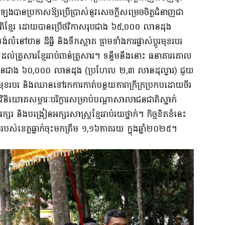
ឡងបានប្រកាសឱ្យប្រើប្រាស់នូវសេចក្តីសម្រេចចិត្តជំនាញជា
់ជនជាតិខ្មែរ ដោយបានប្រើថវិកាសរុបជាង ៦៥,០០០ លានដុង
ឋាន ដីធ្លី និងទឹកស្អាត ព្រមទាំងការផ្លាស់ប្តូរមុខរបរ
់គ្រួសារខ្មែររាប់ពាន់គ្រួសារ។ ទន្ទឹមនឹងនោះ ធនាគារគោល
ានជាង ៦០,០០០ លានដុង (ប្រហែល ២,៣ លានដុល្លារ) ជួយ
រីកមុខរបរ និងឈានទៅរកការកាត់បន្ថយភាពក្រីក្រប្រកបដោយចីរ
វិនិយោគសម្ភារៈបរិក្ខារសម្រាប់បណ្តាសាលាជនជាតិស្នាក់
រ និងបង្រៀនអក្សរសាស្ត្រខ្មែររាប់រយថ្នាក់។ កិច្ចខិតខំនេះ
ិចរបស់ខេត្តធ្លាក់ចុះមកត្រឹម ១,១៦ភាគរយ ក្នុងឆ្នាំ២០២៥។