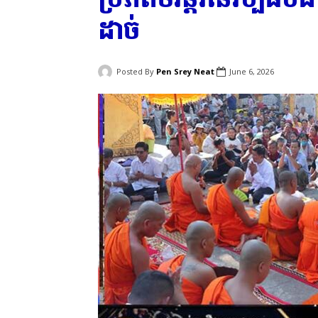
ដាច់
Posted By
Pen Srey Neat
June 6, 2026