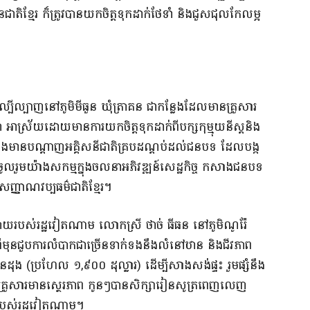
ិខ្មែរ ក៏ត្រូវបានយកចិត្តទុកដាក់ថែទាំ និងជួសជុលកែលម្អ
បីល្បាញនៅភូមិមីធួន ឃុំត្រាគន ជាកន្លែងដែលមានគ្រួសារ
ា អាស្រ័យដោយមានការយកចិត្តទុកដាក់ពីបក្សកុម្មុយនីស្តនិង
ុង និងមានបណ្តាញអគ្គិសនីជាតិគ្របដណ្តប់ដល់ជនបទ ដែលបង្ក
លរួមយ៉ាងសកម្មក្នុងចលនាអភិវឌ្ឍន៍សេដ្ឋកិច្ច កសាងជនបទ
្តសញ្ញាណវប្បធម៌ជាតិខ្មែរ។
របស់រដ្ឋវៀតណាម លោកស្រី ថាច់ ធីធន នៅភូមិណូរ៉ែ
មុនជួបការលំបាកជាច្រើនទាក់ទងនឹងលំនៅឋាន និងជីវភាព
(ប្រហែល ១,៩០០ ដុល្លារ) ដើម្បីសាងសង់ផ្ទះ រួមផ្សំនឹង
ីវភាពគ្រួសារមានស្ថេរភាព កូនៗបានសិក្សារៀនសូត្រពេញលេញ
របស់រដ្ឋវៀតណាម។