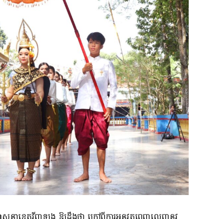
សាសនាខេត្តវីញឡង ឱ្យដឹងថា ក្រៅពីការអនុវត្តពេញលេញនូវ