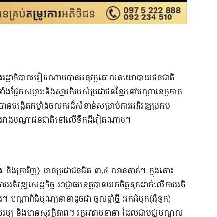
នីស្តនិងរដ្ឋាភិបាលវៀតណាមបានអនុវត្តគោលនយោបាយជនជាតិ
ងផ្នែកសម្ភារៈនិងស្មារតីរបស់ប្រជាជនខ្មែរនៅបណ្តាខេត្តភាគ
នបង្កើតកម្លាំងចលករដ៏សំខាន់សម្រាប់ការអភិវឌ្ឍប្រកប
គីភាពរវាងបណ្តាជនជាតិនៅលើទឹកដីវៀតណាម។
ង និងត្រាវិញ) មានប្រជាជនជិត ៣,៤ លាននាក់។ ក្នុងនោះ
អភិវឌ្ឍសេដ្ឋកិច្ច អាជ្ញាធរខេត្តបានយកចិត្តទុកដាក់លើការអភិ
។ បណ្តាពិធីបុណ្យនានាដូចជា ចូលឆ្នាំថ្មី អកអំបុក(អ៊ុំទូក)
មរម្យ និងមានសុវត្ថិភាព។ វត្តអារាមនានា ដែលជាមជ្ឈមណ្ឌល