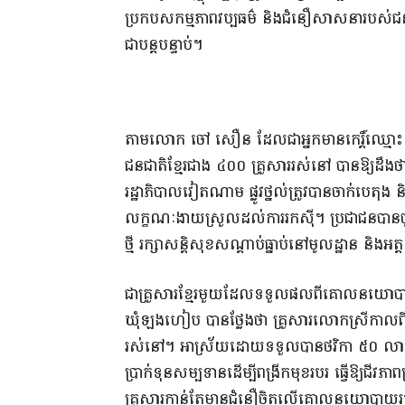
ប្រកបសកម្មភាពវប្បធម៌ និងជំនឿសាសនារបស់ជនជាត
ជាបន្តបន្ទាប់។
តាមលោក ចៅ សឿន ដែលជាអ្នកមានកេរ្តិ៍ឈ្មោះល្
ជនជាតិខ្មែរជាង ៤០០ គ្រួសាររស់នៅ បានឱ្យដឹងថ
រដ្ឋាភិបាលវៀតណាម ផ្លូវថ្នល់ត្រូវបានចាក់បេត
លក្ខណៈងាយស្រួលដល់ការរកស៊ី។ ប្រជាជនបានចូ
ថ្មី រក្សាសន្តិសុខសណ្តាប់ធ្នាប់នៅមូលដ្ឋាន និងអត
ជាគ្រួសារខ្មែរមួយដែលទទួលផលពីគោលនយោបាយ
ឃុំឡងហៀប បានថ្លែងថា គ្រួសារលោកស្រីកាលពី
រស់នៅ។ អាស្រ័យដោយទទួលបានថវិកា ៥០ លានដុង 
ប្រាក់ទុនសម្បទានដើម្បីពង្រីកមុខរបរ ធ្វើឱ្យជ
គ្រួសារកាន់តែមានជំនឿចិត្តលើគោលនយោបាយ