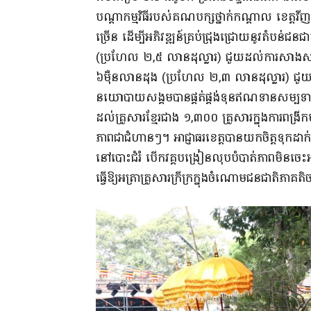
បណ្តាកម្មវិធីរបស់គណបក្សថ្នាក់កណ្ដាល ខេត្តវីញ
ច្រើន ដើម្បីអភិវឌ្ឍន៍គ្រប់ជ្រុងជ្រោយនូវតំបន
(ប្រហែល ២,៥ លានដុល្លារ) ជួយដល់ការសាងសង់លំនៅ
៦ម៉ឺនលានដុង (ប្រហែល ២,៣ លានដុល្លារ) ជួយដល
នយោបាយសង្គមបានផ្គត់ផ្គង់ទុនឥណទានសម្បទ
ដល់គ្រួសារខ្មែរជាង ១,៣០០ គ្រួសារក្នុងការពង្
ភាពជាជំហានៗ។ អាជ្ញាធរខេត្តបានយកចិត្តទុកដាក់
នៅបោះជំរំ បើកវគ្គបង្រៀនលុបបំបាត់ភាពមិនចេះអក្ស
ធ្វើឱ្យអត្រាគ្រួសារក្រីក្រក្នុងចំណោមជនជាតិភាគត