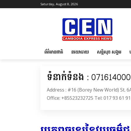
Saturday, August 8, 2026
ព័ត៌មានជាតិ
នយោបាយ
សន្តិសុខ សង្គម
ទំនាក់ទំនង : 07161400
Address : #16 (Borey New World) St. 
Office: +85523232725 Tel: 017 93 61 91
ប្រភពចរន្តរនៃវប្បធម៌