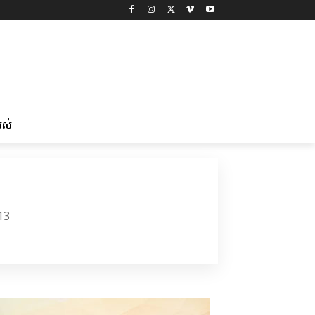
រស់
13