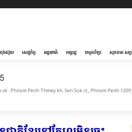
ហុងស៊ុយ
សេដ្ឋកិច្ច
អន្តរជាតិ
កម្សាន្ត
បច្ចេកវិទ្យា
សុខភាព សម្
05
6A sk . Phnom Penh Thmey kh. Sen Sok ct., Phnom Penh 1209
ជនជាតិខ្មែរនៅតែហូរមិនចេះ