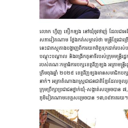
លោក ហ្វីញ ភឿកឡង នៅឃុំចូវថាញ់ ដែលជាអតីតអនុប្
សភាវៀតណាម ថ្លែងកត់សម្គាល់ថា មន្ត្រីខ្មែរជា
នេះជាភស្តុតាងបង្ហាញពីការយកចិត្តទុកដាក់របស់បក
បណ្តុះបណ្តាល និងពង្រីកតួនាទីរបស់ក្រុមមន្ត្រីរ
របស់គណៈកម្មាធិការបក្សខេត្តវីញឡង អត្រាមន្ត្រ
ត្រឹមចុងឆ្នាំ ២០២៥ ខេត្តវីញឡងមានសមាជិកបក្សជា
នាក់។ អត្រាតំណាងរាស្ត្រជាជនជាតិខ្មែរដែលចូលរួ
ក្រុមប្រឹក្សាប្រជាជនថ្នាក់ឃុំ-សង្កាត់សម្រេច
ភូមិវៀតណាមខេត្តសម្រេចបាន ១៣,០៨ភាគរយ។