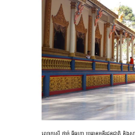
លោកស្រី ថាច់ ធីធូហា ប្រធានមន្ទីរជនជាតិ និង