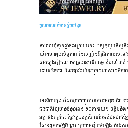
ចូលមើលព័ត៌មានថ្មីៗបន្ថែម
នាពេលប៉ុន្មានឆ្នាំចុងក្រោយនេះ បក្សកុម្មុយ
យ៉ាងមានប្រសិទ្ធភាព ដែលញ៉ាំងឱ្យជីវភាពរស់នៅទាំ
ខាងត្បូងវៀតណាមត្រូវបានលើកកម្ពស់ជាលំដាប់ បា
ដោយចីរភាព និងរក្សារឹងមាំនូវប្លុកមហាសាមគ្
ខេត្តវីញឡង (ដែលរួមបញ្ចូលខេត្តបេនត្រេ វីញឡ
ជនជាតិខ្មែរមានចំនួនជាង ១០ភាគរយ។ ទន្ទឹមនឹងការ
រក្ស និងពង្រីកតម្លៃវប្បធម៌ប្រពៃណីរបស់ជនជាតិខ្មែរ
សែនដូនតា(ភ្ជុំបិណ្ឌ) ត្រូវបានរៀបចំឡើងយ៉ាងស