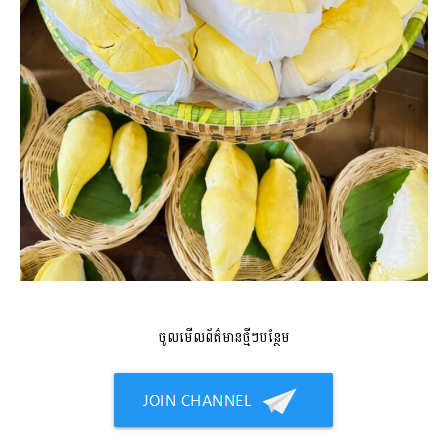
ចូលមើលព័ត៌មានថ្មីៗបន្ថែម