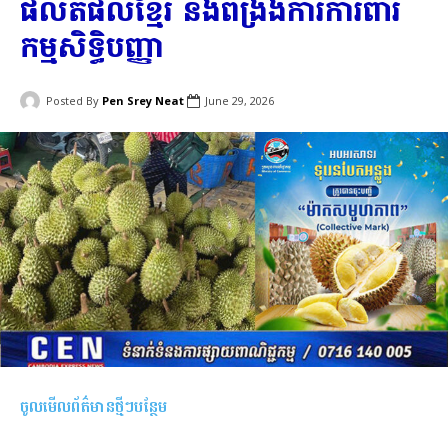
ផលិតផលខ្មែរ និងពង្រឹងការការពារ
កម្មសិទ្ធិបញ្ញា
Posted By
Pen Srey Neat
June 29, 2026
ចូលមើលព័ត៌មានថ្មីៗបន្ថែម