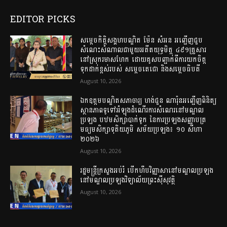
EDITOR PICKS
សម្តេចកិត្តិសង្គហបណ្ឌិត ម៉ែន សំអន អញ្ជើញជួប
សំណេះសំណាលជាមួយអតីតយុទ្ធមិត្ត ៤៩១គ្រួសារ
នៅស្រុករមាសហែក ដោយគូសបញ្ជាក់ពីការយកចិត្ត
ទុកដាក់ខ្ពស់របស់ សម្តេចតេជោ និងសម្តេចធិបតី
August 10, 2026
ឯកឧត្ដមបណ្ឌិតសភាចារ្យ ហង់ជួន ណារ៉ុនអញ្ជើញពិនិត្យ
ស្ថានភាពទូទៅអំឡុងដំណើរការសំណេរនៅមណ្ឌល
ប្រឡង បឋមសិក្សាបាក់ទូក នៃការប្រឡងសញ្ញាបត្រ
មធ្យមសិក្សាទុតិយភូមិ សម័យប្រឡង៖ ១០ សីហា
២០២៦
August 10, 2026
រដ្ឋមន្ត្រីក្រសួងអប់រំ បើកហឹបវិញ្ញាសានៅមណ្ឌលប្រឡង
នៅមណ្ឌលប្រឡងវិទ្យាល័យព្រះស៊ីសុវត្ថិ
August 10, 2026