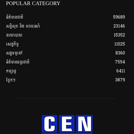
POPULAR CATEGORY
ព័ត៌មានជាតិ
59689
សន្តិសុខ និង ចរាចរណ៍
23146
នយោបាយ
15352
សេដ្ឋកិច្ច
11025
សង្គមទូទៅ
8360
ព័ត៌មានអន្តរជាតិ
7594
កម្សាន្ត
6411
ប្លែកៗ
3879