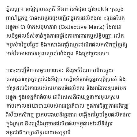
ភ្នំពេញ ៖ នាថ្ងៃព្រហស្បតិ៍ ទី២៥ ខែមិថុនា ឆ្នាំ២០២៦ ក្រសួង
ពាណិជ្ជកម្ម បានសម្រេចចុះបញ្ជីជាផ្លូវការផលិតផល «ទុរេនបែក
អន្លូង» ជា ម៉ាកសមូហភាព (Collective Mark) ដែលជា
សមិទ្ធផលដ៏សំខាន់ក្នុងការពង្រឹងការការពារកម្មសិទ្ធិបញ្ញា លើក
កម្ពស់តម្លៃបន្ថែម និងកសាងកេរ្តិ៍ឈ្មោះផលិតផលកសិកម្មខ្មែរឱ្យ
កាន់តែមានការទទួលស្គាល់ទាំងក្នុង និងក្រៅប្រទេស។
ការចុះបញ្ជីម៉ាកសមូហភាពនេះ នឹងរួមចំណែកលើកស្ទួយ
សមត្ថភាពប្រកួតប្រជែងទីផ្សារ បង្កើនទំនុកចិត្តអ្នកប្រើប្រាស់ និង
គាំទ្រដល់ជីវភាពរបស់សហគមន៍ផលិតករ និងអាជីវករទុរេនបែក
អន្លូង ក្នុងខេត្តកំពង់ចាម ជាពិសេសគឺជាយុទ្ធនាការមួយស្រប
តាមគោលនយោបាយរបស់រាជរដ្ឋាភិបាល ក្នុងការជំរុញការអភិវឌ្ឍ
វិស័យកសិកម្ម ប្រកបដោយនិរន្តរភាព បង្កើនតម្លៃបន្ថែមផលិតផល
ក្នុងស្រុក និងពង្រឹងវត្តមានផលិតផលកម្ពុជានៅលើទីផ្សារ
អន្តរជាតិ។រក្សាសិទ្ធដោយ៖សុទ្ធលី