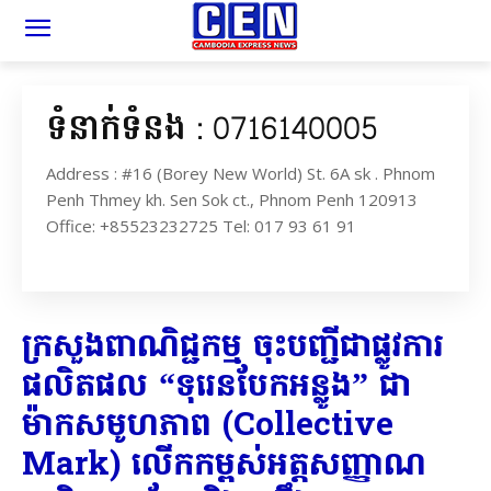
ទំនាក់ទំនង : 0716140005
Address : #16 (Borey New World) St. 6A sk . Phnom
Penh Thmey kh. Sen Sok ct., Phnom Penh 120913
Office: +85523232725 Tel: 017 93 61 91
ក្រសួងពាណិជ្ជកម្ម ចុះបញ្ជីជាផ្លូវការ
ផលិតផល “ទុរេនបែកអន្លូង” ជា
ម៉ាកសមូហភាព (Collective
Mark) លើកកម្ពស់អត្តសញ្ញាណ