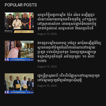
POPULAR POSTS
សម្តេចកិត្តិសង្គហបណ្ឌិត ម៉ែន សំអន អញ្ជើញជួប
សំណេះសំណាលជាមួយអតីតយុទ្ធមិត្ត ៤៩១គ្រួសារ
នៅស្រុករមាសហែក ដោយគូសបញ្ជាក់ពីការយកចិត្ត
ទុកដាក់ខ្ពស់របស់ សម្តេចតេជោ និងសម្តេចធិបតី
August 10, 2026
ឯកឧត្ដមបណ្ឌិតសភាចារ្យ ហង់ជួន ណារ៉ុនអញ្ជើញពិនិត្យ
ស្ថានភាពទូទៅអំឡុងដំណើរការសំណេរនៅមណ្ឌល
ប្រឡង បឋមសិក្សាបាក់ទូក នៃការប្រឡងសញ្ញាបត្រ
មធ្យមសិក្សាទុតិយភូមិ សម័យប្រឡង៖ ១០ សីហា
២០២៦
August 10, 2026
រដ្ឋមន្ត្រីក្រសួងអប់រំ បើកហឹបវិញ្ញាសានៅមណ្ឌលប្រឡង
នៅមណ្ឌលប្រឡងវិទ្យាល័យព្រះស៊ីសុវត្ថិ
August 10, 2026