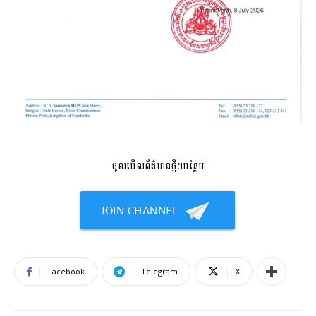
ចូលមើលព័ត៌មានថ្មីៗបន្ថែម
Facebook
Telegram
X