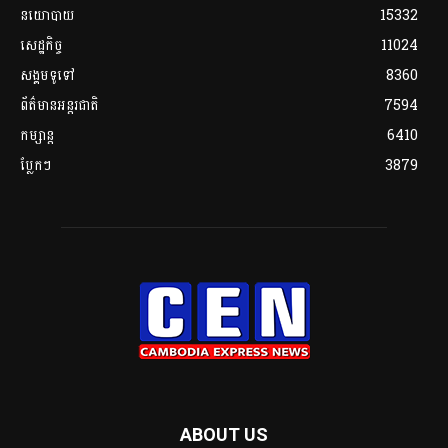
នយោបាយ
15332
សេដ្ឋកិច្ច
11024
សង្គមទូទៅ
8360
ព័ត៌មានអន្តរជាតិ
7594
កម្សាន្ត
6410
ប្លែកៗ
3879
ABOUT US