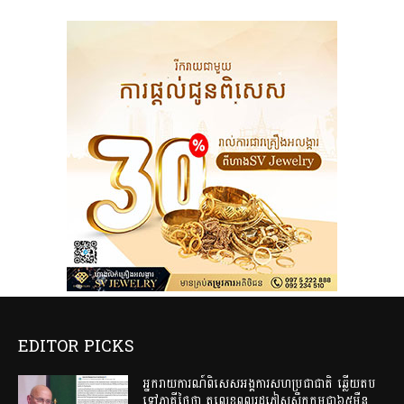
EDITOR PICKS
អ្នករាយការណ៍ពិសេសអង្គការសហប្រជាជាតិ ឆ្លើយតប
ទៅភាគីថៃថា តួលេខពលរដ្ឋភៀសសឹកកម្ពុជា៦៥ម៉ឺន