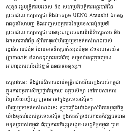
សុខុន រដ្ឋមន្ត្រីការបរទេស និង សហប្រតិបត្តិការអន្តរជាតិនៃ
ព្រះរាជាណាចក្រកម្ពុជា និងឯកឧត្តម UENO Atsushi ឯកអគ្គ
រាជទូតវិសាមញ្ញ និងពេញសមត្ថភាពនៃប្រទេសជប៉ុនប្រចាំ
ព្រះរាជាណាចក្រកម្ពុជា បានចុះហត្ថលេខាលើលិខិតប្ដូរសារ និង
ឯកសារពាក់ព័ន្ធ ស្តីពីការផ្តល់ហិរញ្ញប្បទានឥតសំណងរបស់
រដ្ឋាភិបាលជប៉ុន ដែលមានទឹកប្រាក់សរុបចំនួន ៤១៦លានយ៉េន
(ប្រមាណ២.៨លានដុល្លារអាម៉េរិក) សម្រាប់អនុវត្តគម្រោង
អាហារូបករណ៍អភិវឌ្ឍន៍ ធនធានមនុស្ស។
គម្រោងនេះ នឹងផ្ដល់ឱកាសដល់មន្ត្រីរាជការវ័យក្មេងរបស់កម្ពុជា
ក្នុងការបន្តការសិក្សាថ្នាក់ក្រោយ ឧត្តមសិក្សា នៅតាមសាកល
វិទ្យាល័យល្បីល្បាញនានានៅក្នុងប្រទេសជប៉ុន។
ហិរញ្ញប្បទានឥតសំណងនេះ ឆ្លុះបញ្ចាំងយ៉ាងច្បាស់ពីការប្តេជ្ញាចិត្ត
យ៉ាងមុតមាំរបស់ប្រទេសជប៉ុន ក្នុងការគាំទ្រដល់ការអភិវឌ្ឍធនធាន
មនុស្សរបស់កម្ពុជា ជំរុញការអភិវឌ្ឍសង្គម-សេដ្ឋកិច្ចកម្ពុជា ព្រម