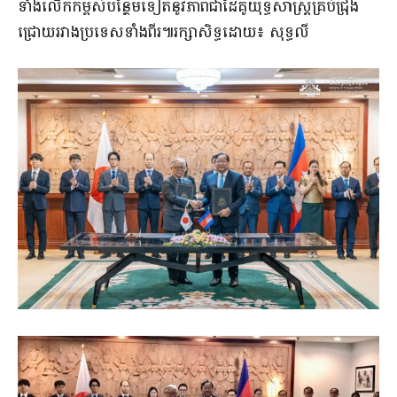
ទាំងលើកកម្ពស់បន្ថែមទៀតនូវភាពជាដៃគូយុទ្ធសាស្ត្រគ្រប់ជ្រុង
ជ្រោយរវាងប្រទេសទាំងពីរ៕រក្សាសិទ្ធដោយ៖ សុទ្ធលី