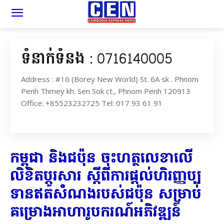
ទំនាក់ទំនង : 0716140005
Address : #16 (Borey New World) St. 6A sk . Phnom
Penh Thmey kh. Sen Sok ct., Phnom Penh 120913
Office: +85523232725 Tel: 017 93 61 91
កម្ពុជា និងជប៉ុន ចុះហត្ថលេខាលើ
លិខិតប្តូរសារ ស្តីពីការផ្តល់ហិរញ្ញប្ប
ទានឥតសំណងរបស់ជប៉ុន សម្រាប់
គម្រោងអាហារូបករណ៍អភិវឌ្ឍន៍