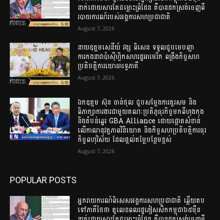
នាក់ដោយសារតែជម្លោះព្រំដែន គឺបានដកស្រង់ចេញពី
របាយការណ៍របស់អង្គការសហប្រជាជាតិ
August 7, 2026
នាយឧត្តមសេនីយ៍ វង្ស ពិសេន ទទួលជួបមេបញ្ជា
ការកងនាវាប៉ាស៊ីហ្វិកសហរដ្ឋអាមេរិក ពង្រឹងកិច្ចសហ
ប្រតិបត្តិការយោធាទ្វេភាគី
August 7, 2026
ឯកឧត្តម ស៊ុន ចាន់ថុល ជួបសម្តែងការគួរសម និង
ពិភាក្សាការងារជាមួយគណៈប្រតិភូធុរកិច្ចមកពីហុងកុង
និងតំបន់ឆ្នេរ GBA Alliance ដោយផ្តោតសំខាន់
លើកាលានុវត្តភាពវិនិយោគ និងកិច្ចសហប្រតិបត្តិការធុរ
កិច្ចពហុវិស័យ ដែលផ្តល់តម្លែបន្ថែមខ្ពស់
August 7, 2026
POPULAR POSTS
អ្នករាយការណ៍ពិសេសអង្គការសហប្រជាជាតិ ឆ្លើយតប
ទៅភាគីថៃថា តួលេខពលរដ្ឋភៀសសឹកកម្ពុជា៦៥ម៉ឺន
នាក់ដោយសារតែជម្លោះព្រំដែន គឺបានដកស្រង់ចេញពី