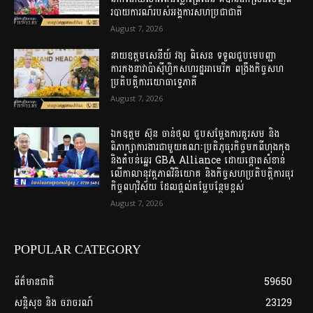
របាយការណ៍របស់អង្គការសហប្រជាជាតិ
August 7, 2026
នាយឧត្តមសេនីយ៍ វង្ស ពិសេន ទទួលជួបមេបញ្ជា
ការកងនាវាប៉ាស៊ីហ្វិកសហរដ្ឋអាមេរិក ពង្រឹងកិច្ចសហ
ប្រតិបត្តិការយោធាទ្វេភាគី
August 7, 2026
ឯកឧត្តម ស៊ុន ចាន់ថុល ជួបសម្តែងការគួរសម និង
ពិភាក្សាការងារជាមួយគណៈប្រតិភូធុរកិច្ចមកពីហុងកុង
និងតំបន់ឆ្នេរ GBA Alliance ដោយផ្តោតសំខាន់
លើកាលានុវត្តភាពវិនិយោគ និងកិច្ចសហប្រតិបត្តិការធុរ
កិច្ចពហុវិស័យ ដែលផ្តល់តម្លែបន្ថែមខ្ពស់
August 7, 2026
POPULAR CATEGORY
ព័ត៌មានជាតិ
59650
សន្តិសុខ និង ចរាចរណ៍
23129