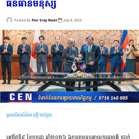
ធនធានមនុស្ស
Posted By
Pen Srey Neat
July 8, 2026
ចូលមើលព័ត៌មានថ្មីៗបន្ថែម
នៅថ្ងៃទី៨ ខែកក្កដា ឆ្នាំ២០២៦ ឯកឧត្តមឧបនាយករដ្ឋមន្ត្រី ប្រាក់