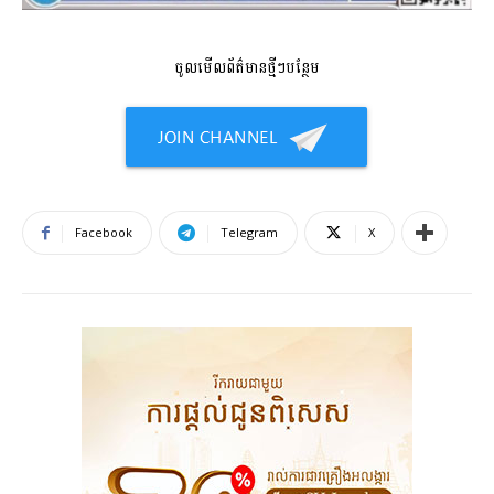
ចូលមើលព័ត៌មានថ្មីៗបន្ថែម
Facebook
Telegram
X