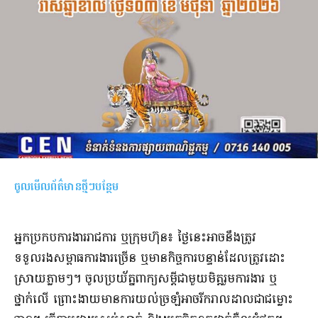
ចូលមើលព័ត៌មានថ្មីៗបន្ថែម
អ្នកប្រកបការងាររាជការ ឬក្រុមហ៊ុន៖ ថ្ងៃនេះអាចនឹងត្រូវ
ទទួលរងសម្ពាធការងារច្រើន ឬមានកិច្ចការបន្ទាន់ដែលត្រូវដោះ
ស្រាយភ្លាមៗ។ ចូលប្រយ័ត្នពាក្យសម្តីជាមួយមិត្តរួមការងារ ឬ
ថ្នាក់លើ ព្រោះងាយមានការយល់ច្រឡំអាចរីករាលដាលជាជម្លោះ