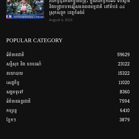
ភារកិច្ច​ជូន​កងកម្លំាង​ចម្រុះ​ ក្នុង​ភារកិច្ច​ការពារ​ ទប់ស្កាត់ ​
និង​បង្ក្រាប​បទ​ល្មើស​ធនធាន​ធម្មជាតិ​ នៅ​តំបន់​ ៤៤​
ស្រុក​សន្ទុក​ ខេត្ត​កំពង់​ធំ​
August 6, 2026
POPULAR CATEGORY
ព័ត៌មានជាតិ
59629
សន្តិសុខ និង ចរាចរណ៍
23122
នយោបាយ
15322
សេដ្ឋកិច្ច
11020
សង្គមទូទៅ
8360
ព័ត៌មានអន្តរជាតិ
7594
កម្សាន្ត
6410
ប្លែកៗ
3879