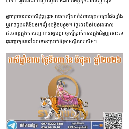
បាន។ ធ្វើការដោយស្ងប់ស្ងាត់ និងយកចិត្តទុកដាក់គឺល្អបំផុត។
អ្នកប្រកបរបររកស៊ីជួញដូរ៖ ការរកស៊ីហាក់ជួបការប្រកួតប្រជែងខ្លាំង
ឬអាចជួបអតិថិជនរករឿងបន្តិចបន្តួច។ ថ្ងៃនេះមិនមែនជាពេល
វេលាល្អក្នុងការបណ្តាក់ទុនរួមគ្នា ឬកម្ចីប្រាក់កាសក្នុងជំនួញនោះទេ
គួររក្សាមុខរបរដែលមានស្រាប់ឱ្យមានស្ថិរភាពសិន។