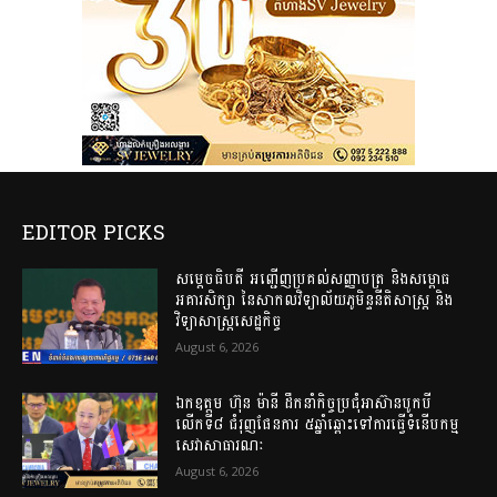
EDITOR PICKS
សម្តេចធិបតី អញ្ជើញប្រគល់សញ្ញាបត្រ និងសម្ពោធ
អគារសិក្សា នៃសាកលវិទ្យាល័យភូមិន្ទនីតិសាស្ត្រ និង
វិទ្យាសាស្ត្រសេដ្ឋកិច្ច
August 6, 2026
ឯកឧត្តម ហ៊ុន ម៉ានី ដឹកនាំកិច្ចប្រជុំអាស៊ានបូកបី
លើកទី៨ ជំរុញផែនការ ៥ឆ្នាំឆ្ពោះទៅការធ្វើទំនើបកម្ម
សេវាសាធារណៈ
August 6, 2026