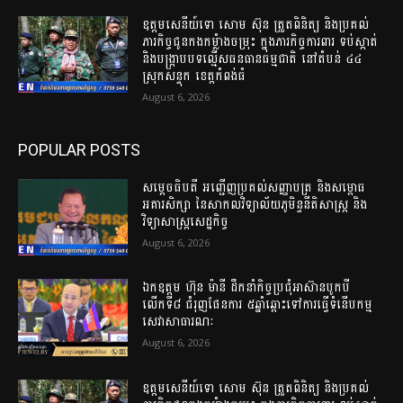
ឧត្តម​សេនីយ៍​ទោ​ សោម​ ស៊ុន​ ត្រួតពិនិត្យ​ និង​ប្រគល់​
ភារកិច្ច​ជូន​កងកម្លំាង​ចម្រុះ​ ក្នុង​ភារកិច្ច​ការពារ​ ទប់ស្កាត់ ​
និង​បង្ក្រាប​បទ​ល្មើស​ធនធាន​ធម្មជាតិ​ នៅ​តំបន់​ ៤៤​
ស្រុក​សន្ទុក​ ខេត្ត​កំពង់​ធំ​
August 6, 2026
POPULAR POSTS
សម្តេចធិបតី អញ្ជើញប្រគល់សញ្ញាបត្រ និងសម្ពោធ
អគារសិក្សា នៃសាកលវិទ្យាល័យភូមិន្ទនីតិសាស្ត្រ និង
វិទ្យាសាស្ត្រសេដ្ឋកិច្ច
August 6, 2026
ឯកឧត្តម ហ៊ុន ម៉ានី ដឹកនាំកិច្ចប្រជុំអាស៊ានបូកបី
លើកទី៨ ជំរុញផែនការ ៥ឆ្នាំឆ្ពោះទៅការធ្វើទំនើបកម្ម
សេវាសាធារណៈ
August 6, 2026
ឧត្តម​សេនីយ៍​ទោ​ សោម​ ស៊ុន​ ត្រួតពិនិត្យ​ និង​ប្រគល់​