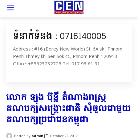
ទំនាក់ទំនង : 0716140005
Address : #16 (Borey New World) St. 6A sk . Phnom
Penh Thmey kh. Sen Sok ct., Phnom Penh 120913
Office: +85523232725 Tel: 017 93 61 91
លោក ឡុង ប៊ុ​ន្នី តំណាងរាស្ត្រ​
គណបក្ស​សង្គ្រោះ​ជាតិ សុំចូល​ជាមួយ​
គណបក្ស​ប្រជាជន​កម្ពុជា​
Posted By
admin
October 22, 2017