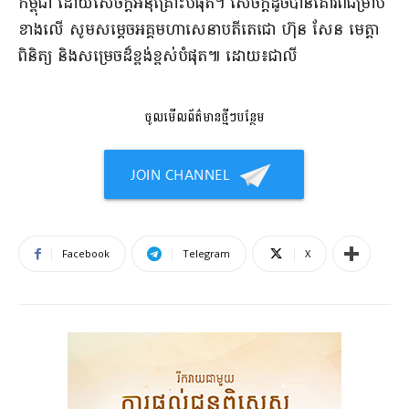
កម្ពុជា ដោយ​សេចក្តី​អនុគ្រោះ​បំផុត​។ សេចក្តី​ដូច​បាន​គោរព​ជម្រាប​
ខាងលើ សូម​សម្តេច​អគ្គមហាសេនាបតី​តេ​ជោ ហ៊ុន សែន មេត្តា​
ពិនិត្យ និង​សម្រេច​ដ៏​ខ្ពង់​ខ្ពស់បំផុត៕​ ​ដោយ​៖​ជាលី​
ចូលមើលព័ត៌មានថ្មីៗបន្ថែម
Facebook
Telegram
X