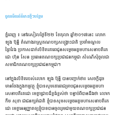
ចូលមើលព័ត៌មានថ្មីៗបន្ថែម
ភ្នំពេញ ៖ នៅ​រសៀល​ថ្ងៃទី​២២ ខែតុលា ឆ្នាំ​២០១៧​នេះ លោក
ឡុង ប៊ុ​ន្នី តំណាងរាស្ត្រ​គណបក្ស​សង្គ្រោះ​ជាតិ ប្រចាំ​មណ្ឌល​
ព្រៃវែង ប្រកាស​ដាក់​លិខិត​គោរព​ជូន​សម្តេច​អគ្គមហាសេនាបតី​តេ​
ជោ ហ៊ុន សែន ប្រធាន​គណបក្ស​ប្រជាជន​កម្ពុជា
សំណើ​សុំចូល​ជា​
សមាជិក​គណបក្ស​ប្រជាជន​កម្ពុជា​។​
​នៅក្នុង​លិខិត​របស់លោក ឡុង ប៊ុ​ន្នី បាន​បញ្ជាក់ថា​៖ សេចក្តី​ដូច​
មានចែង​ក្នុង​កម្មវត្ថុ ខ្ញុំបាទ​សូម​គោរព​ជម្រាបជូន​សម្តេច​អគ្គមហា
សេនាបតី​តេ​ជោ មេត្តា​ជ្រាប​ដ៏​ខ្ពង់ខ្ពស់​ថា បន្ទាប់ពី​បានដឹងថា លោក
កឹម សុខា ជា​ជន​ក្បត់ជាតិ ខ្ញុំបាទ​សូម​សម្តេច​អគ្គមហាសេនាបតី​តេ​
ជោ មេត្តា​អនុញ្ញាត​ឲ្យ​ខ្ញុំបាទ​បាន​ចូលរួម​ជាមួយ​គណបក្ស​ប្រជាជន​