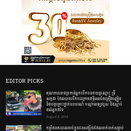
EDITOR PICKS
តុលាការចោទប្រកាន់អ្នកបើកបររថយន្តឈ្មោះ ទ្រី
សក្កដា ដែលបានបើកបរក្រោមឥទ្ធិពលនៃគ្រឿងញៀន
និងបង្កគ្រោះថ្នាក់ចរាចរណ៍ បណ្តាលឲ្យរបួស និងស្លាប់
ដល់អ្នកដទៃ
August 8, 2026
កម្លាំងនគរបាលចាប់ខ្លួនជនសង្ស័យដែលចាក់ចាក់សម្លាប់