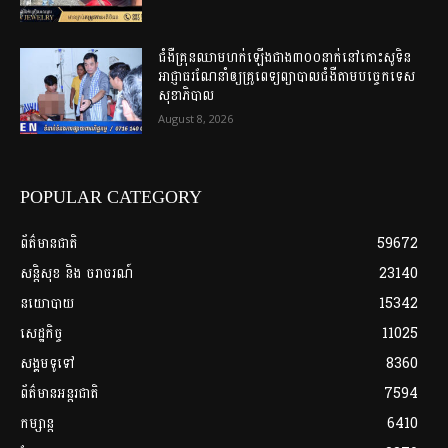
ជំងឺគ្រុនឈាមហក់ឡើងជាង៣០០នាក់នៅកោះសូទិន
អាជ្ញាធរណែនាំឲ្យគ្រូពេទ្យព្យាបាលជំងឺតាមបច្ចេកទេស
សុខាភិបាល
August 8, 2026
POPULAR CATEGORY
ព័ត៌មានជាតិ
59672
សន្តិសុខ និង ចរាចរណ៍
23140
នយោបាយ
15342
សេដ្ឋកិច្ច
11025
សង្គមទូទៅ
8360
ព័ត៌មានអន្តរជាតិ
7594
កម្សាន្ត
6410