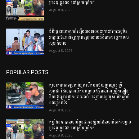
ប្រពន្ធ ខ្លួនឯង នៅស្រុកត្រាំកក់
August 8, 2026
ជំងឺគ្រុនឈាមហក់ឡើងជាង៣០០នាក់នៅកោះសូទិន
អាជ្ញាធរណែនាំឲ្យគ្រូពេទ្យព្យាបាលជំងឺតាមបច្ចេកទេស
សុខាភិបាល
August 8, 2026
POPULAR POSTS
តុលាការចោទប្រកាន់អ្នកបើកបររថយន្តឈ្មោះ ទ្រី
សក្កដា ដែលបានបើកបរក្រោមឥទ្ធិពលនៃគ្រឿងញៀន
និងបង្កគ្រោះថ្នាក់ចរាចរណ៍ បណ្តាលឲ្យរបួស និងស្លាប់
ដល់អ្នកដទៃ
August 8, 2026
កម្លាំងនគរបាលចាប់ខ្លួនជនសង្ស័យដែលចាក់ចាក់សម្លាប់
ប្រពន្ធ ខ្លួនឯង នៅស្រុកត្រាំកក់
August 8, 2026