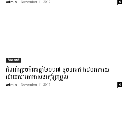
admin
-
November 11, 2017
0
ព័ត៌មានជាតិ
ដំណាំ​ម្រេច​កំពត​ឆ្នាំ​២០១៧ ខូចខាត​ជាង​៨០​ភាគរយ
ដោយសារ​អាកាសធាតុ​ប្រែប្រួល​
admin
-
November 11, 2017
0