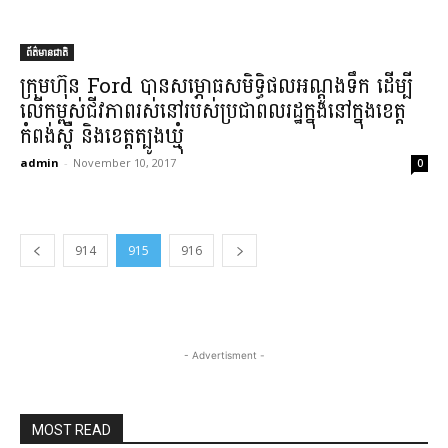
ព័ត៌មានជាតិ
ក្រុមហ៊ុន Ford បាន​សម្ភោ​ធ​សមិទ្ធិផល​អណ្តូងទឹក ដើម្បី​
លើ​កម្ពស់​ជីវភាព​រស់នៅ​របស់​ប្រជាពលរដ្ឋ​ក្នុង​នៅក្នុង​ខេត្ត
កំពង់ស្ពឺ និង​ខេត្ត​ត្បូងឃ្មុំ​
admin
-
November 10, 2017
0
914
915
916
- Advertisment -
MOST READ