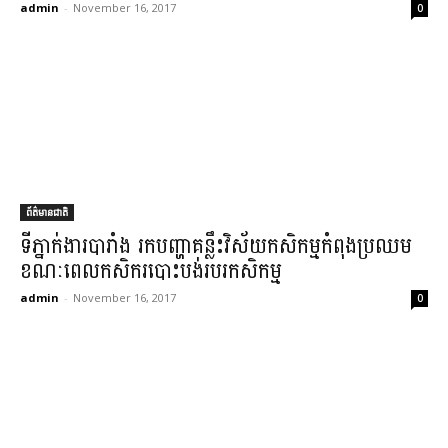
admin
-
November 16, 2017
0
ព័ត៌មានជាតិ
ទីភ្នាក់ងារ​បារាំង រក​បញ្ហា​គន្លឹះ​វិស័យ​កសិកម្ម​កំពុង​ប្រឈម
ខណៈពេល​កសិករ​បោះបង់​របរ​កសិកម្ម​
admin
-
November 16, 2017
0