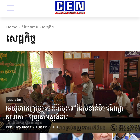
Home
ព័ត៌មានជាតិ
សេដ្ឋកិច្ច
សេដ្ឋកិច្ច
ព័ត៌មានជាតិ
មេឃុំថាដេញថ្លៃផ្លូវចុះអីក៏ចុះទៅតែសំខាន់បំផុតគឺរក្សា
គុណភាពឱ្យល្អតាមស្តង់ដារ
Pen Srey Neat
-
August 7, 2026