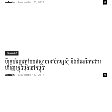
admin
-
November 20, 2017
0
ព័ត៌មានជាតិ
មីក្រូហិរញ្ញវត្ថុ​បែប​ឥស្លាម​នៅ​ម៉ាឡេស៊ី នឹង​ដំណើរ​ការងារ​
ហិរញ្ញវត្ថុ​ដំបូង​នៅ​កម្ពុជា
admin
-
November 19, 2017
0