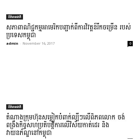
ព័ត៌មានជាតិ
សភាពាណិជ្ជកម្ម​អាមេរិក​បញ្ជាក់​ពី​ការវិវត្តន៍​រីកចម្រើន របស់​
ប្រទេស​កម្ពុជា​
admin
-
November 16, 2017
0
ព័ត៌មានជាតិ
តំណាង​ក្រុមហ៊ុន​សម្លៀកបំពាក់​ល្បីៗ​លើ​ពិភពលោក ចង់​
ពង្រឹង​កិច្ចសហប្រតិបត្តិការ​លើ​វិស័យ​កាត់ដេរ និង​
វាយនភ័ណ្ឌ​នៅ​កម្ពុជា​