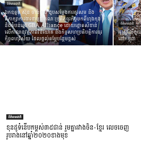
ព័ត៌មានជាតិ
ឯកឧត្តម ស៊ុន ចាន់ថុល ជួបសម្តែងការគួរសម និង
ពិភាក្សាការងារជាមួយគណៈប្រតិភូធុរកិច្ចមកពីហុងកុង
និងតំបន់ឆ្នេរ GBA Alliance ដោយផ្តោតសំខាន់
ព័ត៌មានជាតិ
លើកាលានុវត្តភាពវិនិយោគ និងកិច្ចសហប្រតិបត្តិការធុរ
អូស្ត្រាលីជួ
កិច្ចពហុវិស័យ ដែលផ្តល់តម្លែបន្ថែមខ្ពស់
នៅកម្ពុជា
ព័ត៌មានជាតិ
ខុន​ដូ​ទំនើប​កម្ពស់​៣៥​ជាន់ រួម​គ្នា​រវាង​ចិន​-​ខ្មែរ លេច​ចេញ​
រូបរាង​នៅ​ឆ្នាំ​២០២០​ខាងមុខ​