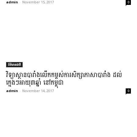
admin
-
November 15, 2017
0
ព័ត៌មានជាតិ
វិទ្យាស្ថាន​បារាំង​លើកកម្ពស់​ការសិក្សា​ភាសា​បារាំង ដល់​
ក្មេងៗ​អាយុ​៣​ឆ្នាំ នៅ​កម្ពុជា​
admin
-
November 14, 2017
0