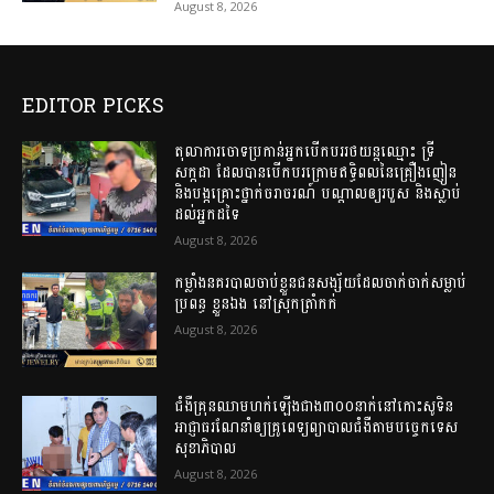
August 8, 2026
EDITOR PICKS
តុលាការចោទប្រកាន់អ្នកបើកបររថយន្តឈ្មោះ ទ្រី
សក្កដា ដែលបានបើកបរក្រោមឥទ្ធិពលនៃគ្រឿងញៀន
និងបង្កគ្រោះថ្នាក់ចរាចរណ៍ បណ្តាលឲ្យរបួស និងស្លាប់
ដល់អ្នកដទៃ
August 8, 2026
កម្លាំងនគរបាលចាប់ខ្លួនជនសង្ស័យដែលចាក់ចាក់សម្លាប់
ប្រពន្ធ ខ្លួនឯង នៅស្រុកត្រាំកក់
August 8, 2026
ជំងឺគ្រុនឈាមហក់ឡើងជាង៣០០នាក់នៅកោះសូទិន
អាជ្ញាធរណែនាំឲ្យគ្រូពេទ្យព្យាបាលជំងឺតាមបច្ចេកទេស
សុខាភិបាល
August 8, 2026