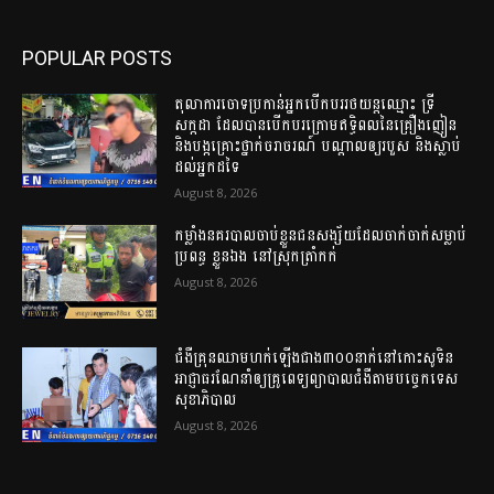
POPULAR POSTS
តុលាការចោទប្រកាន់អ្នកបើកបររថយន្តឈ្មោះ ទ្រី
សក្កដា ដែលបានបើកបរក្រោមឥទ្ធិពលនៃគ្រឿងញៀន
និងបង្កគ្រោះថ្នាក់ចរាចរណ៍ បណ្តាលឲ្យរបួស និងស្លាប់
ដល់អ្នកដទៃ
August 8, 2026
កម្លាំងនគរបាលចាប់ខ្លួនជនសង្ស័យដែលចាក់ចាក់សម្លាប់
ប្រពន្ធ ខ្លួនឯង នៅស្រុកត្រាំកក់
August 8, 2026
ជំងឺគ្រុនឈាមហក់ឡើងជាង៣០០នាក់នៅកោះសូទិន
អាជ្ញាធរណែនាំឲ្យគ្រូពេទ្យព្យាបាលជំងឺតាមបច្ចេកទេស
សុខាភិបាល
August 8, 2026