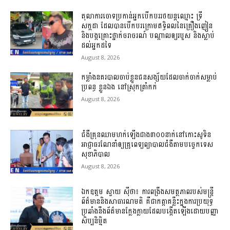
តុលាការចោទប្រកាន់អ្នកបើកបររថយន្តឈ្មោះ ទ្រី
សក្កដា ដែលបានបើកបរក្រោមឥទ្ធិពលនៃគ្រឿងញៀន
និងបង្កគ្រោះថ្នាក់ចរាចរណ៍ បណ្តាលឲ្យរបួស និងស្លាប់
ដល់អ្នកដទៃ
August 8, 2026
កម្លាំងនគរបាលចាប់ខ្លួនជនសង្ស័យដែលចាក់ចាក់សម្លាប់
ប្រពន្ធ ខ្លួនឯង នៅស្រុកត្រាំកក់
August 8, 2026
ជំងឺគ្រុនឈាមហក់ឡើងជាង៣០០នាក់នៅកោះសូទិន
អាជ្ញាធរណែនាំឲ្យគ្រូពេទ្យព្យាបាលជំងឺតាមបច្ចេកទេស
សុខាភិបាល
August 8, 2026
ឯកឧត្តម ស្វាយ ស៊ីថា៖ ការពង្រឹងសមត្ថភាពរបស់មន្ត្រី
ព័ត៌មាននិងសាធារណមតិ គឺជាកត្តាគន្លឹះក្នុងការប្រយុទ្ធ
ប្រឆាំងនឹងព័ត៌មានក្លែងក្លាយដែលបង្កើតឡើងដោយបញ្ញា
សិប្បនិម្មិត