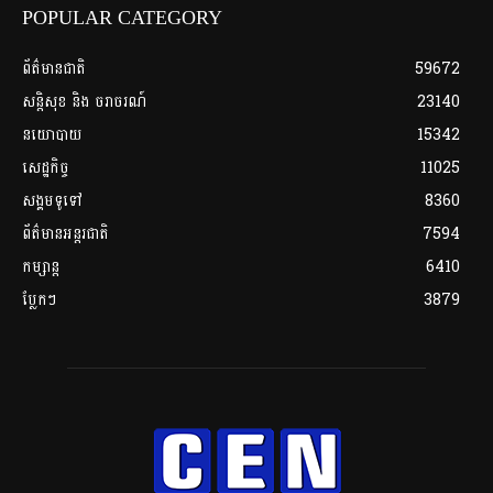
POPULAR CATEGORY
ព័ត៌មានជាតិ
59672
សន្តិសុខ និង ចរាចរណ៍
23140
នយោបាយ
15342
សេដ្ឋកិច្ច
11025
សង្គមទូទៅ
8360
ព័ត៌មានអន្តរជាតិ
7594
កម្សាន្ត
6410
ប្លែកៗ
3879