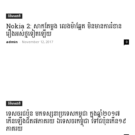
ព័ត៌មានជាតិ
Nokia 2: សាក​តែម្តង លេង​ម៉ា​ឆ្អែត មិនមាន​ការរំខាន​
រឿង​អស់​ថ្ម​ទៀតឡើយ​
admin
-
November 12, 2017
0
ព័ត៌មានជាតិ
ទេសចរ​ជប៉ុន មក​ទស្សនា​ប្រទេស​កម្ពុជា ក្នុង​ឆ្នាំ​២០១៧
កើនឡើង​ជិត​៧​ភាគរយ ឯ​ទេសចរ​កម្ពុជា ទៅ​ជប៉ុន​កើន​១៩​
ភាគរយ​