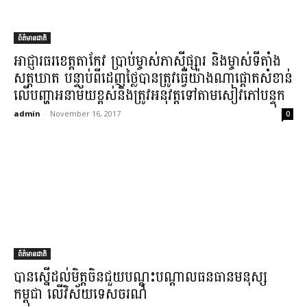
ព័ត៌មានជាតិ
អាជ្ញារ​ធរ​ខេត្តតាកែវ ប្រាប់​ម្ចាស់​ភាស៊ី​ផ្សារ និង​ម្ចាស់​ទីតាំង​
សត្តឃាត បន្ទាប់​ពី​ដេញថ្លៃ​បាន​ត្រូវ​ធ្វើ​យ៉ាងណា​ផ្តោត​សំខាន់​
លើ​បញ្ហា​អនាម័យ​ខ្ពស់​និង​ត្រូវ​អនុវត្ត​ទៅ​តាម​សៀវភៅ​បន្ទុក​
admin
-
November 16, 2017
0
ព័ត៌មានជាតិ
បាន​ស្នើ​ដល់​មិត្ត​ចិន​ជួយ​បណ្ដុះបណ្ដាល​ធនធានមនុស្ស​
កម្ពុជា លើ​វិស័យ​ទេសចរណ៍​